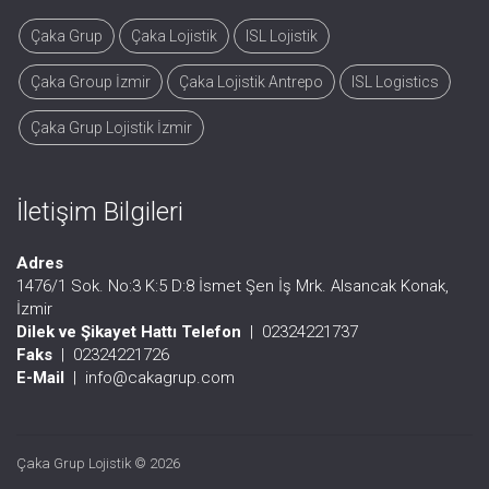
Çaka Grup
Çaka Lojistik
ISL Lojistik
Çaka Group İzmir
Çaka Lojistik Antrepo
ISL Logistics
Çaka Grup Lojistik İzmir
İletişim Bilgileri
Adres
1476/1 Sok. No:3 K:5 D:8 İsmet Şen İş Mrk. Alsancak Konak,
İzmir
Dilek ve Şikayet Hattı Telefon
|
02324221737
Faks
|
02324221726
E-Mail
|
info@cakagrup.com
Çaka Grup Lojistik © 2026